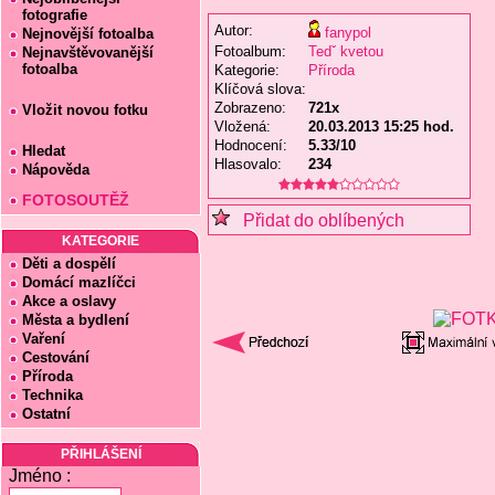
fotografie
Autor:
fanypol
Nejnovější fotoalba
Fotoalbum:
Tedˇ kvetou
Nejnavštěvovanější
fotoalba
Kategorie:
Příroda
Klíčová slova:
Zobrazeno:
721x
Vložit novou fotku
Vložená:
20.03.2013 15:25 hod.
Hodnocení:
5.33/10
Hledat
Hlasovalo:
234
Nápověda
FOTOSOUTĚŽ
Přidat do oblíbených
KATEGORIE
Děti a dospělí
Domácí mazlíčci
Akce a oslavy
Města a bydlení
Vaření
Cestování
Příroda
Technika
Ostatní
PŘIHLÁŠENÍ
Jméno :