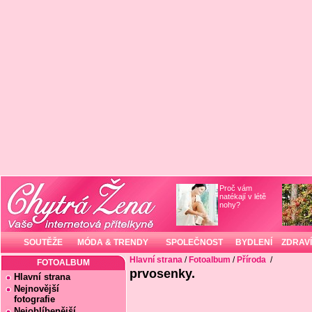
Proč vám
natékají v létě
nohy?
SOUTĚŽE
MÓDA & TRENDY
SPOLEČNOST
BYDLENÍ
ZDRAVÍ
Hlavní strana
/
Fotoalbum
/
Příroda
/
FOTOALBUM
prvosenky.
Hlavní strana
Nejnovější
fotografie
Nejoblíbenější