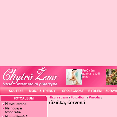
Proč vám
natékají v létě
nohy?
SOUTĚŽE
MÓDA & TRENDY
SPOLEČNOST
BYDLENÍ
ZDRAVÍ
Hlavní strana
/
Fotoalbum
/
Příroda
/
FOTOALBUM
růžička, červená
Hlavní strana
Nejnovější
fotografie
Nejoblíbenější