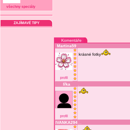
všechny speciály
ZAJÍMAVÉ TIPY
Komentáře
Martina59
krásné fotky
profil
Iřka
.
profil
IVANKA294
...