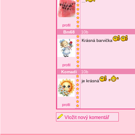
...
profil
Bm68
10b
Krásná barvička
profil
Komadi
10b
je krásná
profil
Vložit nový komentář