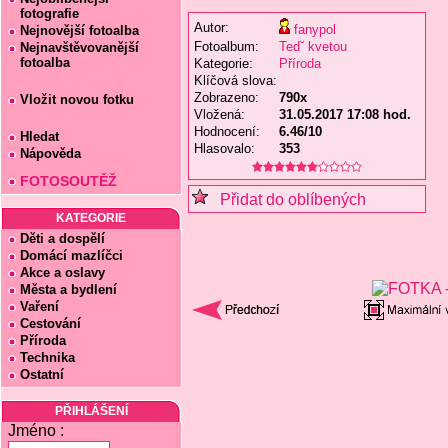
fotografie
Autor:
fanypol
Nejnovější fotoalba
Fotoalbum:
Tedˇ kvetou
Nejnavštěvovanější
fotoalba
Kategorie:
Příroda
Klíčová slova:
Zobrazeno:
790x
Vložit novou fotku
Vložená:
31.05.2017 17:08 hod.
Hodnocení:
6.46/10
Hledat
Hlasovalo:
353
Nápověda
FOTOSOUTĚŽ
Přidat do oblíbených
KATEGORIE
Děti a dospělí
Domácí mazlíčci
Akce a oslavy
Města a bydlení
Vaření
Cestování
Příroda
Technika
Ostatní
PŘIHLÁŠENÍ
Jméno :