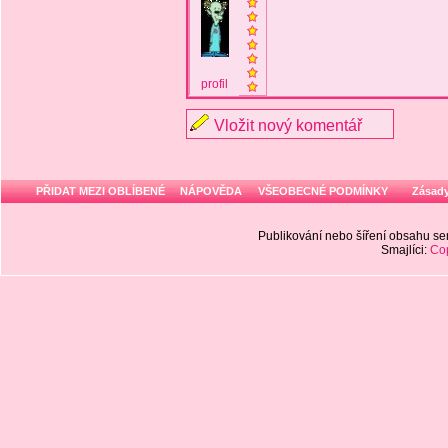
profil
Vložit nový komentář
PŘIDAT MEZI OBLÍBENÉ
NÁPOVĚDA
VŠEOBECNÉ PODMÍNKY
Zásady
Publikování nebo šíření obsahu 
Smajlíci:
Cop