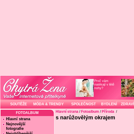
Proč vám
natékají v létě
nohy?
SOUTĚŽE
MÓDA & TRENDY
SPOLEČNOST
BYDLENÍ
ZDRAVÍ
Hlavní strana
/
Fotoalbum
/
Příroda
/
FOTOALBUM
s narůžovělým okrajem
Hlavní strana
Nejnovější
fotografie
Nejoblíbenější