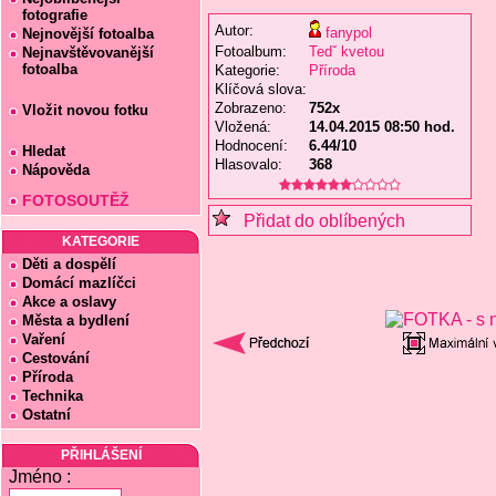
fotografie
Autor:
fanypol
Nejnovější fotoalba
Fotoalbum:
Tedˇ kvetou
Nejnavštěvovanější
fotoalba
Kategorie:
Příroda
Klíčová slova:
Zobrazeno:
752x
Vložit novou fotku
Vložená:
14.04.2015 08:50 hod.
Hodnocení:
6.44/10
Hledat
Hlasovalo:
368
Nápověda
FOTOSOUTĚŽ
Přidat do oblíbených
KATEGORIE
Děti a dospělí
Domácí mazlíčci
Akce a oslavy
Města a bydlení
Vaření
Cestování
Příroda
Technika
Ostatní
PŘIHLÁŠENÍ
Jméno :