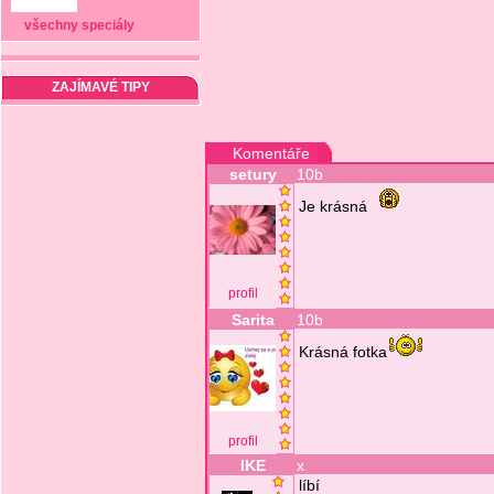
všechny speciály
ZAJÍMAVÉ TIPY
Komentáře
setury
10b
Je krásná
profil
Sarita
10b
Krásná fotka
profil
IKE
x
líbí