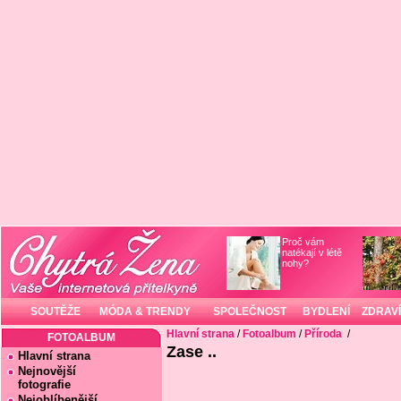
Proč vám
natékají v létě
nohy?
SOUTĚŽE
MÓDA & TRENDY
SPOLEČNOST
BYDLENÍ
ZDRAVÍ
Hlavní strana
/
Fotoalbum
/
Příroda
/
FOTOALBUM
Zase ..
Hlavní strana
Nejnovější
fotografie
Nejoblíbenější