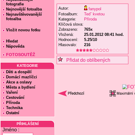
fotografie
Autor:
fanypol
Nejnovější fotoalba
Fotoalbum:
Tedˇ kvetou
Nejnavštěvovanější
fotoalba
Kategorie:
Příroda
Klíčová slova:
Zobrazeno:
765x
Vložit novou fotku
Vložená:
25.01.2012 08:41 hod.
Hodnocení:
5.25/10
Hledat
Hlasovalo:
216
Nápověda
FOTOSOUTĚŽ
Přidat do oblíbených
KATEGORIE
Děti a dospělí
Domácí mazlíčci
Akce a oslavy
Města a bydlení
Vaření
Cestování
Příroda
Technika
Ostatní
PŘIHLÁŠENÍ
Jméno :