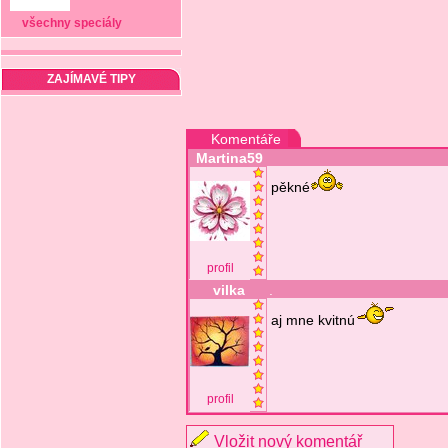
všechny speciály
ZAJÍMAVÉ TIPY
Komentáře
Martina59
pěkné
profil
vilka
.
aj mne kvitnú
profil
Vložit nový komentář