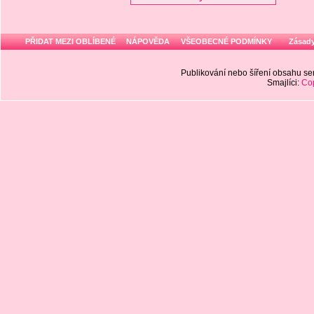
PŘIDAT MEZI OBLÍBENÉ
NÁPOVĚDA
VŠEOBECNÉ PODMÍNKY
Zásady
Publikování nebo šíření obsahu 
Smajlíci:
Cop