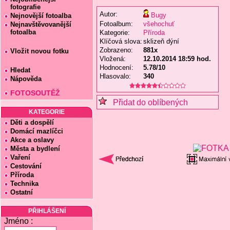
fotografie
Autor:
Bugy
Nejnovější fotoalba
Fotoalbum:
všehochuť
Nejnavštěvovanější
fotoalba
Kategorie:
Příroda
Klíčová slova:
sklizeň dýní
Zobrazeno:
881x
Vložit novou fotku
Vložená:
12.10.2014 18:59 hod.
Hodnocení:
5.78/10
Hledat
Hlasovalo:
340
Nápověda
FOTOSOUTĚŽ
Přidat do oblíbených
KATEGORIE
Děti a dospělí
Domácí mazlíčci
Akce a oslavy
Města a bydlení
Vaření
Cestování
Příroda
Technika
Ostatní
PŘIHLÁŠENÍ
Jméno :