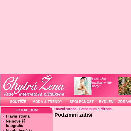
Proč vám
natékají v létě
nohy?
SOUTĚŽE
MÓDA & TRENDY
SPOLEČNOST
BYDLENÍ
ZDRAVÍ
Hlavní strana
/
Fotoalbum
/
Příroda
/
FOTOALBUM
Podzimní zátiší
Hlavní strana
Nejnovější
fotografie
Nejoblíbenější