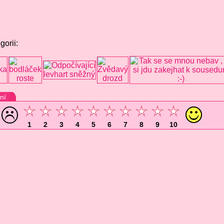
gorii:
ní
1
2
3
4
5
6
7
8
9
10