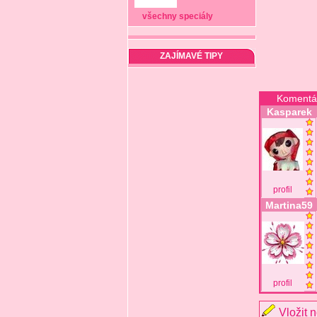
všechny speciály
ZAJÍMAVÉ TIPY
Komentá
Kasparek
profil
Martina59
profil
Vložit 