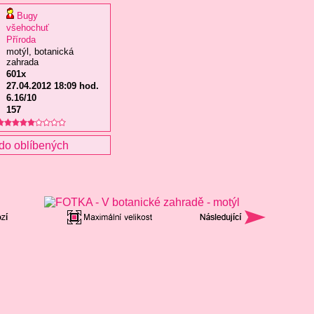
Bugy
všehochuť
Příroda
motýl, botanická
zahrada
601x
27.04.2012 18:09 hod.
6.16/10
157
do oblíbených