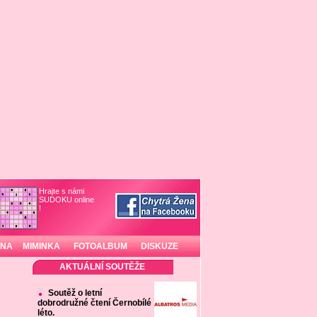
Hrajte s námi
SUDOKU online
!
INA
MIMINKA
FOTOALBUM
DISKUZE
AKTUÁLNÍ SOUTĚŽE
Soutěž o letní
dobrodružné čtení Černobílé
léto.