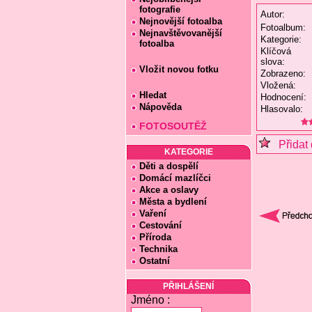
fotografie
Autor:
Nejnovější fotoalba
Fotoalbum:
Nejnavštěvovanější
Kategorie:
fotoalba
Klíčová
slova:
Vložit novou fotku
Zobrazeno:
Vložená:
Hledat
Hodnocení:
Nápověda
Hlasovalo:
FOTOSOUTĚŽ
Přidat 
KATEGORIE
Děti a dospělí
Domácí mazlíčci
Akce a oslavy
Města a bydlení
Vaření
Cestování
Příroda
Technika
Ostatní
PŘIHLÁŠENÍ
Jméno :