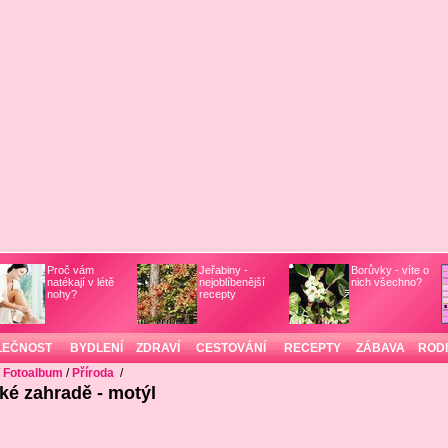
Proč vám
Jeřabiny -
Borůvky - víte o
natékají v létě
nejoblíbenější
nich všechno?
nohy?
recepty
LEČNOST
BYDLENÍ
ZDRAVÍ
CESTOVÁNÍ
RECEPTY
ZÁBAVA
ROD
/
Fotoalbum
/
Příroda
/
ké zahradě - motýl