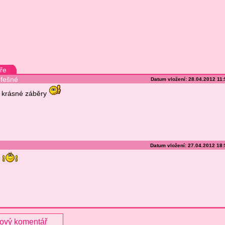
ře
fešné
Datum vložení: 28.04.2012 11
krásné záběry
Datum vložení: 27.04.2012 18
nový komentář