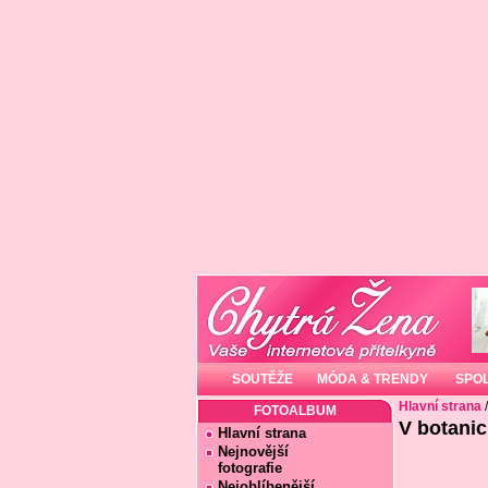
SOUTĚŽE
MÓDA & TRENDY
SPO
Hlavní strana
FOTOALBUM
V botanic
Hlavní strana
Nejnovější
fotografie
Nejoblíbenější