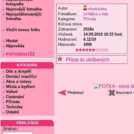
fotografie
Autor:
slunickoka
Nejnovější fotoalba
Fotoalbum:
zvířátka u nás
Nejnavštěvovanější
fotoalba
Kategorie:
Příroda
Klíčová slova:
Zobrazeno:
2518x
Vložit novou fotku
Vložená:
14.09.2019 10:33 hod.
Hodnocení:
6.11/10
Hledat
Hlasovalo:
1006
Nápověda
FOTOSOUTĚŽ
Přidat do oblíbených
KATEGORIE
Děti a dospělí
Domácí mazlíčci
Akce a oslavy
Města a bydlení
Vaření
Cestování
Příroda
Technika
Ostatní
PŘIHLÁŠENÍ
Jméno :