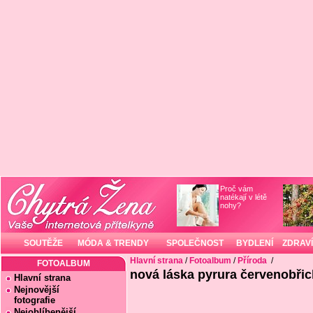
Proč vám
natékají v létě
nohy?
SOUTĚŽE
MÓDA & TRENDY
SPOLEČNOST
BYDLENÍ
ZDRAVÍ
Hlavní strana
/
Fotoalbum
/
Příroda
/
FOTOALBUM
nová láska pyrura červenobři
Hlavní strana
Nejnovější
fotografie
Nejoblíbenější