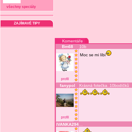
všechny speciály
ZAJÍMAVÉ TIPY
Komentáře
Bm68
10b
Moc se mi líbí
profil
fanypol
Krásná fotečka..10bodíčků
profil
IVANKA294
...