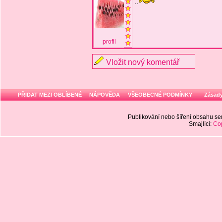
..
profil
Vložit nový komentář
PŘIDAT MEZI OBLÍBENÉ
NÁPOVĚDA
VŠEOBECNÉ PODMÍNKY
Zásady
Publikování nebo šíření obsahu 
Smajlíci:
Cop