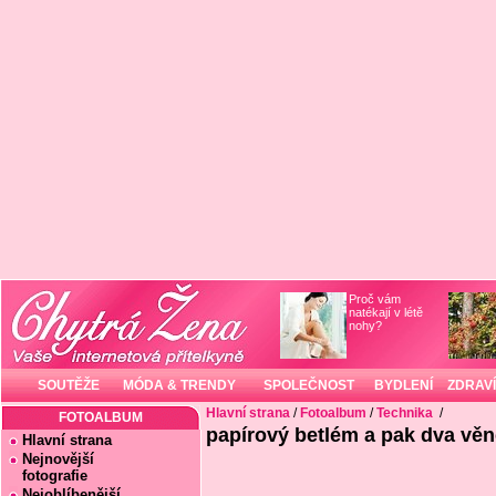
Proč vám
natékají v létě
nohy?
SOUTĚŽE
MÓDA & TRENDY
SPOLEČNOST
BYDLENÍ
ZDRAVÍ
Hlavní strana
/
Fotoalbum
/
Technika
/
FOTOALBUM
papírový betlém a pak dva věn
Hlavní strana
Nejnovější
fotografie
Nejoblíbenější