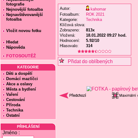
fotografie
Autor:
kahomar
Nejnovější fotoalba
Fotoalbum:
ROK 2021
Nejnavštěvovanější
fotoalba
Kategorie:
Technika
Klíčová slova:
Zobrazeno:
813x
Vložit novou fotku
Vložená:
18.01.2022 09:27 hod.
Hodnocení:
5.92/10
Hledat
Hlasovalo:
314
Nápověda
FOTOSOUTĚŽ
Přidat do oblíbených
KATEGORIE
Děti a dospělí
Domácí mazlíčci
Akce a oslavy
Města a bydlení
Vaření
Cestování
Příroda
Technika
Ostatní
PŘIHLÁŠENÍ
Jméno :