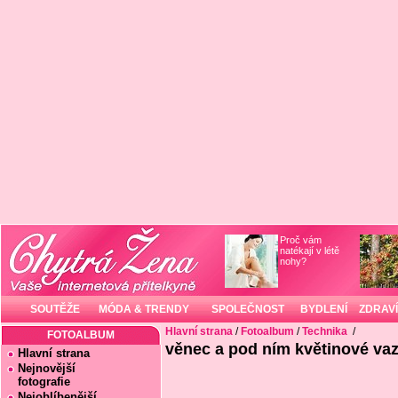
Proč vám
natékají v létě
nohy?
SOUTĚŽE
MÓDA & TRENDY
SPOLEČNOST
BYDLENÍ
ZDRAVÍ
Hlavní strana
/
Fotoalbum
/
Technika
/
FOTOALBUM
věnec a pod ním květinové va
Hlavní strana
Nejnovější
fotografie
Nejoblíbenější