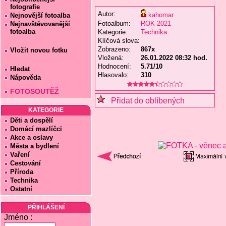
fotografie
Autor:
kahomar
Nejnovější fotoalba
Fotoalbum:
ROK 2021
Nejnavštěvovanější
fotoalba
Kategorie:
Technika
Klíčová slova:
Zobrazeno:
867x
Vložit novou fotku
Vložená:
26.01.2022 08:32 hod.
Hodnocení:
5.71/10
Hledat
Hlasovalo:
310
Nápověda
FOTOSOUTĚŽ
Přidat do oblíbených
KATEGORIE
Děti a dospělí
Domácí mazlíčci
Akce a oslavy
Města a bydlení
Vaření
Cestování
Příroda
Technika
Ostatní
PŘIHLÁŠENÍ
Jméno :