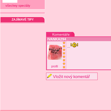
všechny speciály
ZAJÍMAVÉ TIPY
Komentáře
IVANKA294
..
...
profil
Vložit nový komentář