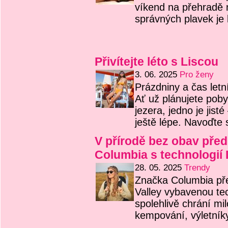
víkend na přehradě 
správných plavek je
Přivítejte léto s Liscou
3. 06. 2025
Pro ženy
Prázdniny a čas letn
Ať už plánujete poby
jezera, jedno je jist
ještě lépe. Navoďte 
V přírodě bez obav pře
Columbia s technologií 
28. 05. 2025
Trendy
Značka Columbia pře
Valley vybavenou tec
spolehlivě chrání mil
kempování, výletník