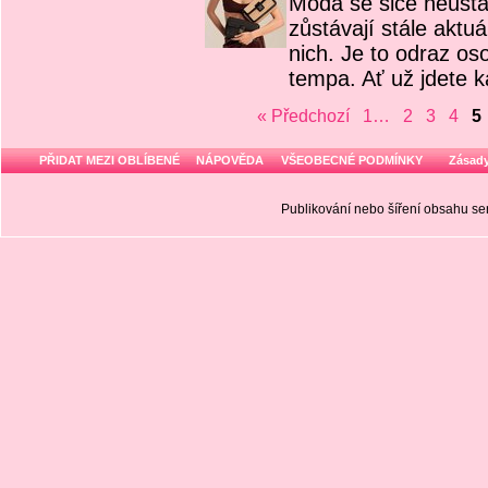
Móda se sice neustá
zůstávají stále aktu
nich. Je to odraz oso
tempa. Ať už jdete 
« Předchozí
1…
2
3
4
5
PŘIDAT MEZI OBLÍBENÉ
NÁPOVĚDA
VŠEOBECNÉ PODMÍNKY
Zásady
Publikování nebo šíření obsahu 