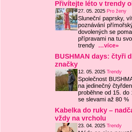
Přivítejte léto v trend
27. 05. 2025
Pro ženy
Sluneční paprsky, ví
poznávání přímořský
dovolených se pomalu
přípravami na tu sv
trendy
…více»
BUSHMAN days: čtyři dny
značky
12. 05. 2025
Trendy
Společnost BUSHMAN 
na jedinečný čtyřd
proběhne od 15. do 
se slevami až 80 
Kabelka do ruky – nadč
vždy na vrcholu
23. 04. 2025
Trendy