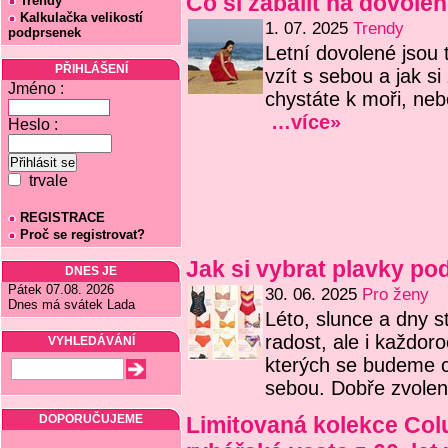
Co si zabalit na dovole
Trendy
Kalkulačka velikostí
1. 07. 2025
Trendy
podprsenek
Letní dovolené jsou t
PŘIHLÁŠENÍ
vzít s sebou a jak si 
Jméno :
chystáte k moři, ne
…více»
Heslo :
trvale
REGISTRACE
Proč se registrovat?
Jak si vybrat plavky po
DNES JE
Pátek 07.08. 2026
30. 06. 2025
Pro ženy
Dnes má svátek Lada
Léto, slunce a dny s
radost, ale i každoro
VYHLEDÁVÁNÍ
kterých se budeme c
sebou. Dobře zvole
DOPORUČUJEME
Limitovaná kolekce Col