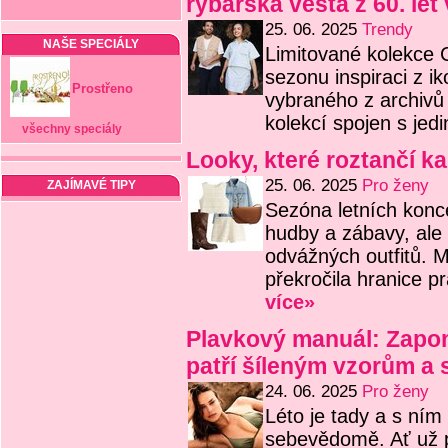
rybářská vesta z 60. let
25. 06. 2025
Trendy
NAŠE SPECIÁLY
Limitované kolekce 
sezonu inspiraci z i
Prostřeno
vybraného z archivů
kolekcí spojen s j
všechny speciály
Looky, které roztančí ka
25. 06. 2025
Pro ženy
ZAJÍMAVÉ TIPY
Sezóna letních konc
hudby a zábavy, ale 
odvážných outfitů. 
překročila hranice p
více»
Plavkový manuál: Zapo
patří šíleným vzorům a 
24. 06. 2025
Pro ženy
Léto je tady a s ním 
sebevědomě. Ať už p