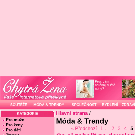
Proč vám
natékají v létě
nohy?
SOUTĚŽE
MÓDA & TRENDY
SPOLEČNOST
BYDLENÍ
ZDRAVÍ
Hlavní strana
/
KATEGORIE
Móda & Trendy
Pro muže
Pro ženy
« Předchozí
1…
2
3
4
5
Pro děti