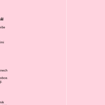
ál
píše
ími
knech
robce.
i.
nik