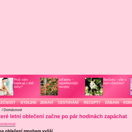
Proč vám
Jeřabiny -
Borůvky - víte o
natékají v létě
nejoblíbenější
nich všechno?
nohy?
recepty
LEČNOST
BYDLENÍ
ZDRAVÍ
CESTOVÁNÍ
RECEPTY
ZÁBAVA
ROD
/
/ Domácnost
eré letní oblečení začne po pár hodinách zapáchat
omácnost
 na oblečení mnohem vyšší