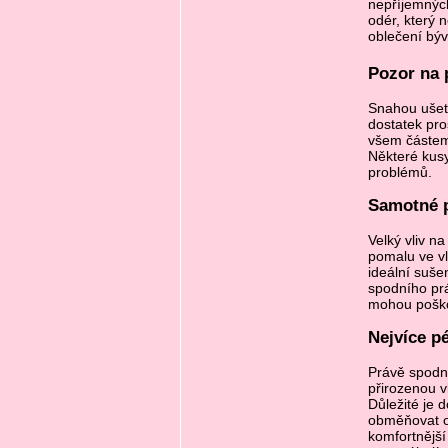
nepříjemnýc
odér, který 
oblečení býv
Pozor na 
Snahou ušetř
dostatek pro
všem částem 
Některé kusy
problémů.
Samotné pr
Velký vliv n
pomalu ve vl
ideální suše
spodního prá
mohou poškod
Nejvíce p
Právě spodní
přirozenou v
Důležité je 
obměňovat op
komfortnější