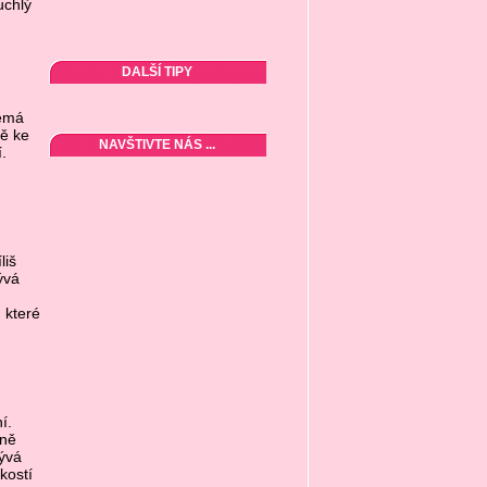
uchlý
DALŠÍ TIPY
nemá
ě ke
NAVŠTIVTE NÁS ...
.
liš
ývá
 které
í.
lně
bývá
kostí