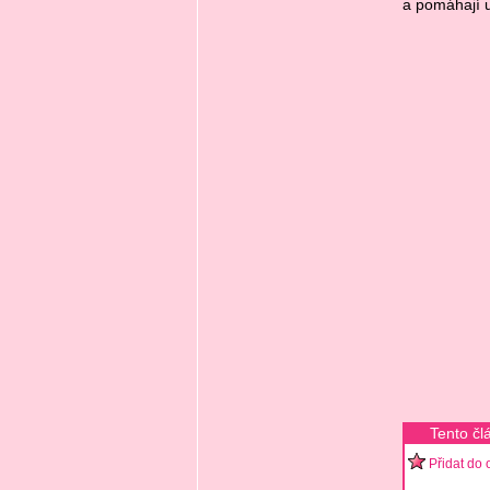
a pomáhají u
Tento čl
Přidat do 