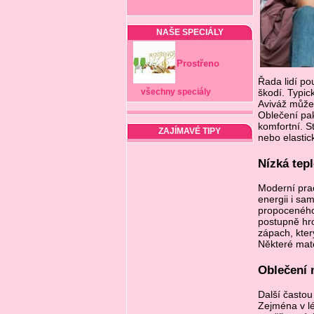
NAŠE SPECIÁLY
Prostřeno
Řada lidí po
všechny speciály
škodí. Typick
Aviváž může 
Oblečení pak
komfortní. S
ZAJÍMAVÉ TIPY
nebo elastic
Nízká tep
Moderní prac
energii i sa
propoceného
postupně hro
zápach, kter
Některé mate
Oblečení 
Další častou
Zejména v lé