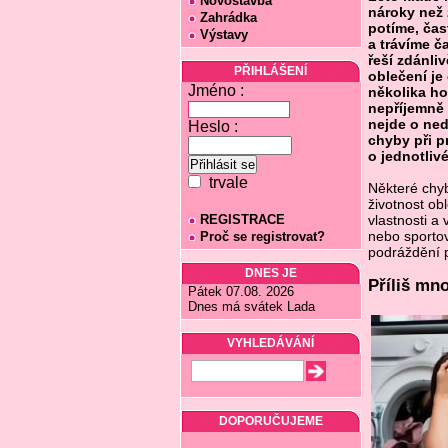
Novostavba
nároky než 
Zahrádka
potíme, čas
Výstavy
a trávíme č
řeší zdánli
PŘIHLÁŠENÍ
oblečení je
Jméno :
několika h
nepříjemně 
nejde o ned
Heslo :
chyby při 
o jednotlivé
trvale
Některé chy
životnost ob
REGISTRACE
vlastnosti a
nebo sportov
Proč se registrovat?
podráždění p
DNES JE
Příliš mn
Pátek 07.08. 2026
Dnes má svátek Lada
VYHLEDÁVÁNÍ
DOPORUČUJEME