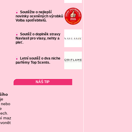
Soutěžte o nejlepší
novinky oceněných výrobků
Volba spotřebitelů.
Soutěž o doplněk stravy
Navlasil pro vlasy, nehty a
pleť.
Letní soutěž o dva niche
parfémy Top Scents.
NÁŠ TIP
šího
je
u nebo
e
nech.
ní maz
 vonět