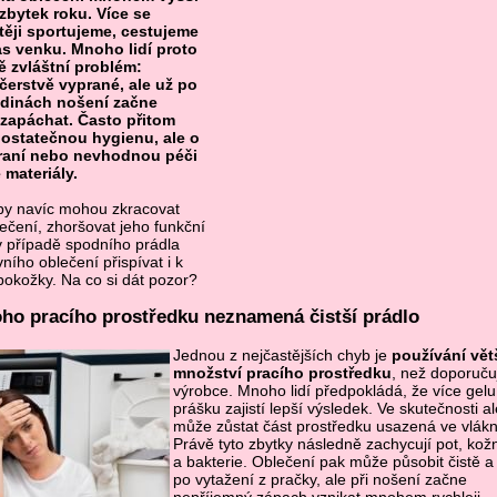
zbytek roku. Více se
těji sportujeme, cestujeme
as venku. Mnoho lidí proto
vě zvláštní problém:
 čerstvě vyprané, ale už po
odinách nošení začne
zapáchat. Často přitom
ostatečnou hygienu, ale o
praní nebo nevhodnou péči
 materiály.
by navíc mohou zkracovat
lečení, zhoršovat jeho funkční
 v případě spodního prádla
ního oblečení přispívat i k
okožky. Na co si dát pozor?
oho pracího prostředku neznamená čistší prádlo
Jednou z nejčastějších chyb je
používání vět
množství pracího prostředku
, než doporuču
výrobce. Mnoho lidí předpokládá, že více gel
prášku zajistí lepší výsledek. Ve skutečnosti al
může zůstat část prostředku usazená ve vlák
Právě tyto zbytky následně zachycují pot, kož
a bakterie. Oblečení pak může působit čistě a
po vytažení z pračky, ale při nošení začne