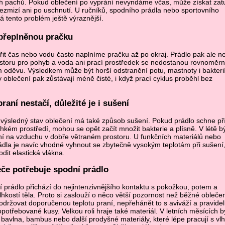
h pachů. Pokud oblečení po vyprání nevyndáme včas, může získat zat
nezmizí ani po uschnutí. U ručníků, spodního prádla nebo sportovního
á tento problém ještě výraznější.
přeplněnou pračku
it čas nebo vodu často naplníme pračku až po okraj. Prádlo pak ale 
storu pro pohyb a voda ani prací prostředek se nedostanou rovnoměrn
oděvu. Výsledkem může být horší odstranění potu, mastnoty i bakterií
 oblečení pak zůstávají méně čisté, i když prací cyklus proběhl bez
aní nestačí, důležité je i sušení
a výsledný stav oblečení má také způsob sušení. Pokud prádlo schne pří
hkém prostředí, mohou se opět začít množit bakterie a plísně. V létě b
ní na vzduchu v dobře větraném prostoru. U funkčních materiálů nebo
dla je navíc vhodné vyhnout se zbytečně vysokým teplotám při sušení,
it elastická vlákna.
éče potřebuje spodní prádlo
 prádlo přichází do nejintenzivnějšího kontaktu s pokožkou, potem a
lhkostí těla. Proto si zaslouží o něco větší pozornost než běžné oblečen
dodržovat doporučenou teplotu praní, nepřehánět to s aviváží a pravide
otřebované kusy. Velkou roli hraje také materiál. V letních měsících 
 bavlna, bambus nebo další prodyšné materiály, které lépe pracují s vlh