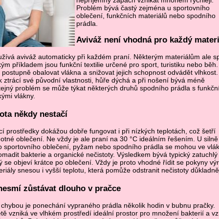
nepříjemný zápach vznikat mnohem rychleji.
Problém bývá častý zejména u sportovního
oblečení, funkčních materiálů nebo spodního
prádla.
Aviváž není vhodná pro každý materi
užívá aviváž automaticky při každém praní. Některým materiálům ale s
ým příkladem jsou funkční textilie určené pro sport, turistiku nebo běh.
postupně obalovat vlákna a snižovat jejich schopnost odvádět vlhkost.
 ztrácí své původní vlastnosti, hůře dýchá a při nošení bývá méně
tejný problém se může týkat některých druhů spodního prádla s funkčn
kými vlákny.
lota někdy nestačí
í prostředky dokážou dobře fungovat i při nízkých teplotách, což šetří
motné oblečení. Ne vždy je ale praní na 30 °C ideálním řešením. U silně
 sportovního oblečení, pyžam nebo spodního prádla se mohou ve vlá
madit bakterie a organické nečistoty. Výsledkem bývá typický zatuchlý
ý se objeví krátce po oblečení. Vždy je proto vhodné řídit se pokyny vý
riály snesou i vyšší teplotu, která pomůže odstranit nečistoty důkladněj
nesmí zůstávat dlouho v pračce
 chybou je ponechání vypraného prádla několik hodin v bubnu pračky.
tě vzniká ve vlhkém prostředí ideální prostor pro množení bakterií a vz