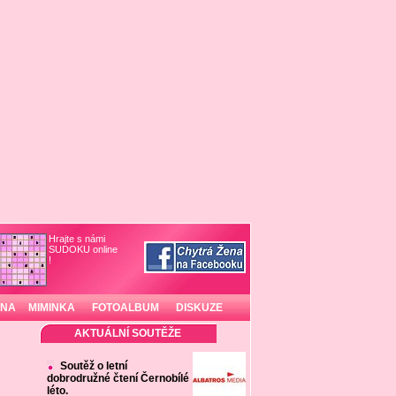
Hrajte s námi
SUDOKU online
!
INA
MIMINKA
FOTOALBUM
DISKUZE
AKTUÁLNÍ SOUTĚŽE
Soutěž o letní
dobrodružné čtení Černobílé
léto.