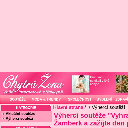
Proč vám
natékají v létě
nohy?
SOUTĚŽE
MÓDA & TRENDY
SPOLEČNOST
BYDLENÍ
ZDRAVÍ
Hlavní strana
/
/ Výherci soutěží
KATEGORIE
Aktuální soutěže
Výherci soutěže "Vyhr
Výherci soutěží
Žamberk a zažijte den 