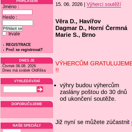
PŘIHLÁŠENÍ
15. 06. 2026 |
Výherci soutěží
Jméno :
Heslo :
Věra D., Havířov
Dagmar D., Horní Čermná
trvale
Marie S., Brno
REGISTRACE
Proč se registrovat?
DNES JE
VÝHERCŮM GRATULUJEM
Čtvrtek 06.08. 2026
!!
Dnes má svátek Oldřiška
VYHLEDÁVÁNÍ
výhry budou výhercům
zaslány poštou do 30 dnů
od ukončení soutěže.
DOPORUČUJEME
Již nyní se můžete zúčastnit
NAŠE SPECIÁLY