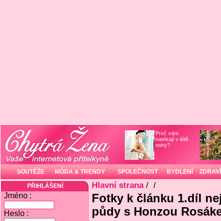
Proč vám
natékají v létě
nohy?
SOUTĚŽE
MÓDA & TRENDY
SPOLEČNOST
BYDLENÍ
ZDRAVÍ
Hlavní strana
/
/
PŘIHLÁŠENÍ
Jméno :
Fotky k článku 1.díl ne
půdy s Honzou Rosákem
Heslo :