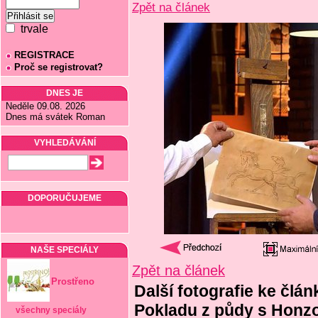
Zpět na článek
trvale
REGISTRACE
Proč se registrovat?
DNES JE
Neděle 09.08. 2026
Dnes má svátek Roman
VYHLEDÁVÁNÍ
DOPORUČUJEME
NAŠE SPECIÁLY
Zpět na článek
Prostřeno
Další fotografie ke člán
Pokladu z půdy s Honzo
všechny speciály