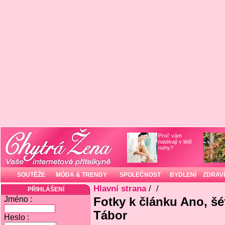
Proč vám
natékají v létě
nohy?
SOUTĚŽE
MÓDA & TRENDY
SPOLEČNOST
BYDLENÍ
ZDRAVÍ
Hlavní strana
/
/
PŘIHLÁŠENÍ
Jméno :
Fotky k článku Ano, šé
Tábor
Heslo :