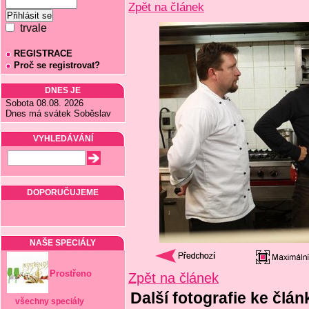
Zpět na článek
trvale
REGISTRACE
Proč se registrovat?
DNES JE
Sobota 08.08. 2026
Dnes má svátek Soběslav
VYHLEDÁVÁNÍ
DOPORUČUJEME
NAŠE SPECIÁLY
Prostřeno
Zpět na článek
Další fotografie ke člá
všechny speciály