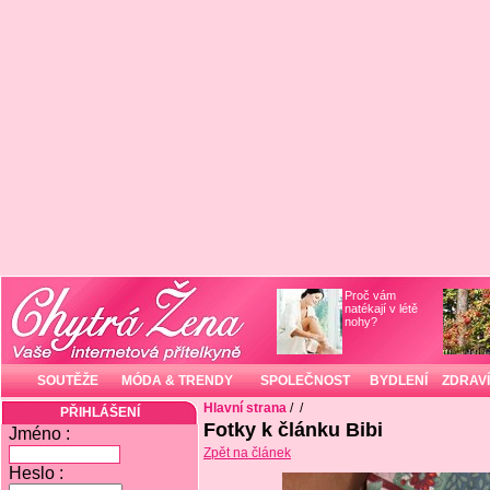
Proč vám
natékají v létě
nohy?
SOUTĚŽE
MÓDA & TRENDY
SPOLEČNOST
BYDLENÍ
ZDRAVÍ
Hlavní strana
/
/
PŘIHLÁŠENÍ
Fotky k článku Bibi
Jméno :
Zpět na článek
Heslo :