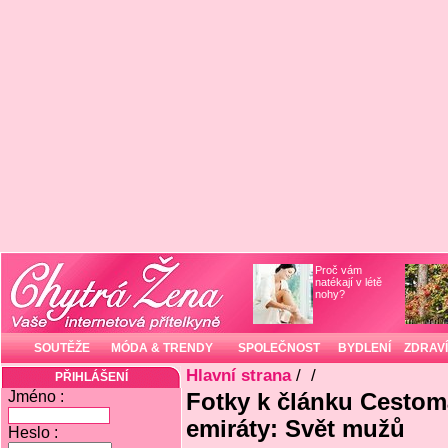
Proč vám
natékají v létě
nohy?
SOUTĚŽE
MÓDA & TRENDY
SPOLEČNOST
BYDLENÍ
ZDRAVÍ
Hlavní strana
/
/
PŘIHLÁŠENÍ
Jméno :
Fotky k článku Cestom
emiráty: Svět mužů
Heslo :