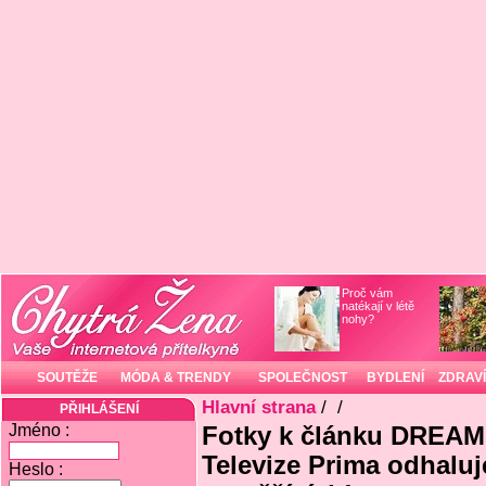
Proč vám
natékají v létě
nohy?
SOUTĚŽE
MÓDA & TRENDY
SPOLEČNOST
BYDLENÍ
ZDRAVÍ
Hlavní strana
/
/
PŘIHLÁŠENÍ
Jméno :
Fotky k článku DREAM 
Televize Prima odhaluje
Heslo :