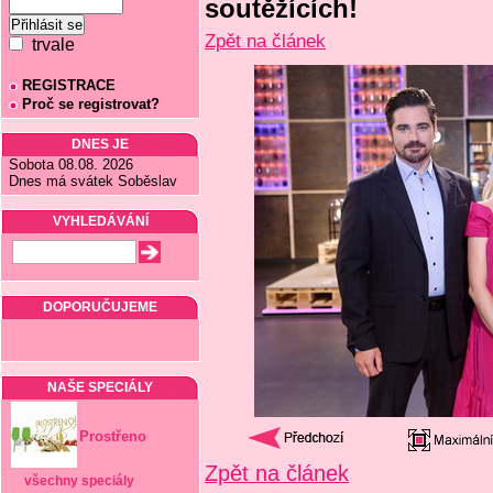
soutěžících!
Zpět na článek
trvale
REGISTRACE
Proč se registrovat?
DNES JE
Sobota 08.08. 2026
Dnes má svátek Soběslav
VYHLEDÁVÁNÍ
DOPORUČUJEME
NAŠE SPECIÁLY
Prostřeno
Zpět na článek
všechny speciály