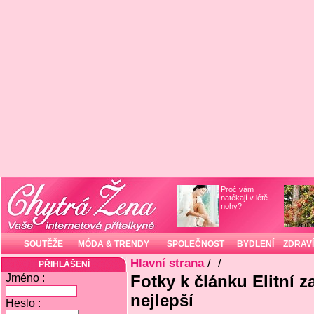
Proč vám
natékají v létě
nohy?
SOUTĚŽE
MÓDA & TRENDY
SPOLEČNOST
BYDLENÍ
ZDRAVÍ
Hlavní strana
/
/
PŘIHLÁŠENÍ
Jméno :
Fotky k článku Elitní za
nejlepší
Heslo :