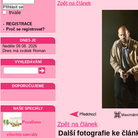
Zpět na článek
trvale
REGISTRACE
Proč se registrovat?
DNES JE
Neděle 09.08. 2026
Dnes má svátek Roman
VYHLEDÁVÁNÍ
DOPORUČUJEME
NAŠE SPECIÁLY
Prostřeno
Zpět na článek
Další fotografie ke článk
všechny speciály