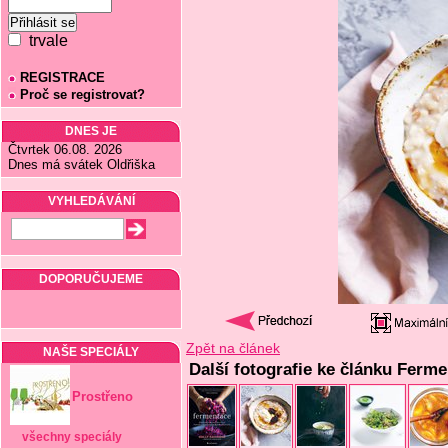
trvale
REGISTRACE
Proč se registrovat?
DNES JE
Čtvrtek 06.08. 2026
Dnes má svátek Oldřiška
VYHLEDÁVÁNÍ
DOPORUČUJEME
Zpět na článek
NAŠE SPECIÁLY
Další fotografie ke článku Ferme
Prostřeno
všechny speciály