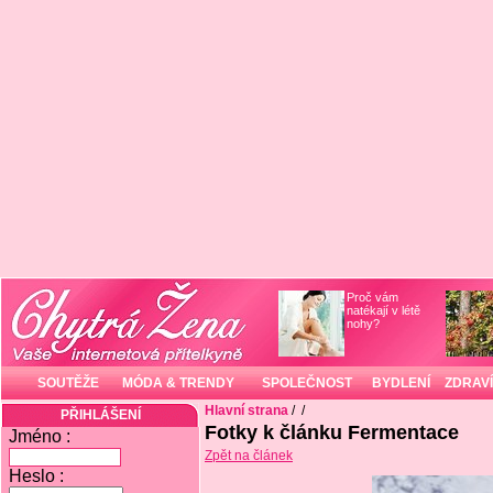
Proč vám
natékají v létě
nohy?
SOUTĚŽE
MÓDA & TRENDY
SPOLEČNOST
BYDLENÍ
ZDRAVÍ
Hlavní strana
/
/
PŘIHLÁŠENÍ
Fotky k článku Fermentace
Jméno :
Zpět na článek
Heslo :