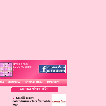
Hrajte s námi
SUDOKU online
!
INA
MIMINKA
FOTOALBUM
DISKUZE
AKTUÁLNÍ SOUTĚŽE
Soutěž o letní
dobrodružné čtení Černobílé
léto.