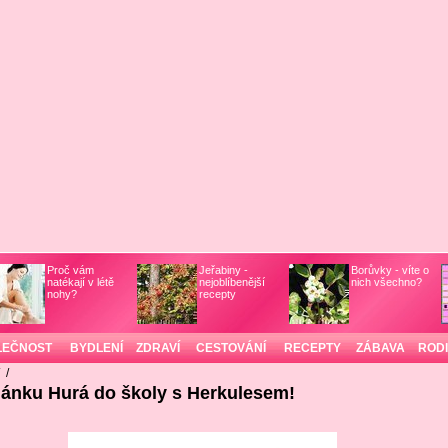
Proč vám
Jeřabiny -
Borůvky - víte o
natékají v létě
nejoblíbenější
nich všechno?
nohy?
recepty
LEČNOST
BYDLENÍ
ZDRAVÍ
CESTOVÁNÍ
RECEPTY
ZÁBAVA
ROD
/
/
lánku Hurá do školy s Herkulesem!