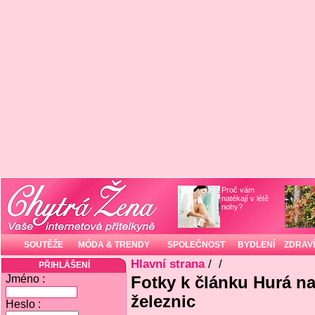
Proč vám
natékají v létě
nohy?
SOUTĚŽE
MÓDA & TRENDY
SPOLEČNOST
BYDLENÍ
ZDRAVÍ
Hlavní strana
/
/
PŘIHLÁŠENÍ
Jméno :
Fotky k článku Hurá na
železnic
Heslo :