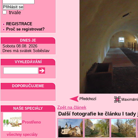
trvale
REGISTRACE
Proč se registrovat?
DNES JE
Sobota 08.08. 2026
Dnes má svátek Soběslav
VYHLEDÁVÁNÍ
DOPORUČUJEME
Zpět na článek
NAŠE SPECIÁLY
Další fotografie ke článku I tady
Prostřeno
všechny speciály