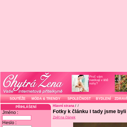
Proč vám
natékají v létě
nohy?
SOUTĚŽE
MÓDA & TRENDY
SPOLEČNOST
BYDLENÍ
ZDRAVÍ
Hlavní strana
/
/
PŘIHLÁŠENÍ
Fotky k článku I tady jsme byl
Jméno :
Zpět na článek
Heslo :