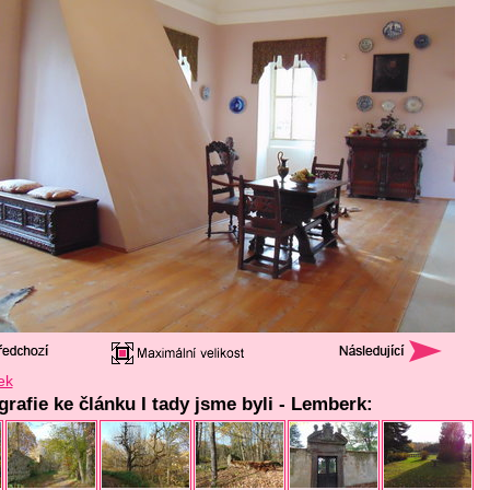
ek
grafie ke článku I tady jsme byli - Lemberk: