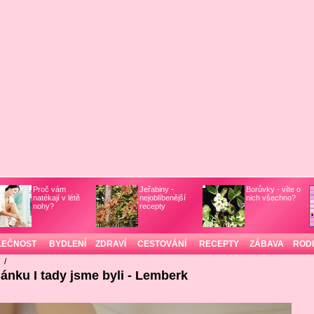
Proč vám
Jeřabiny -
Borůvky - víte o
natékají v létě
nejoblíbenější
nich všechno?
nohy?
recepty
LEČNOST
BYDLENÍ
ZDRAVÍ
CESTOVÁNÍ
RECEPTY
ZÁBAVA
ROD
/
/
lánku I tady jsme byli - Lemberk