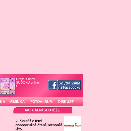
Hrajte s námi
SUDOKU online
!
INA
MIMINKA
FOTOALBUM
DISKUZE
AKTUÁLNÍ SOUTĚŽE
Soutěž o letní
dobrodružné čtení Černobílé
léto.