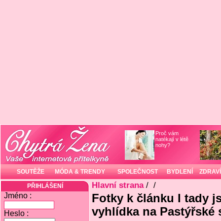
Proč vám
natékají v létě
nohy?
SOUTĚŽE
MÓDA & TRENDY
SPOLEČNOST
BYDLENÍ
ZDRAVÍ
Hlavní strana
/
/
PŘIHLÁŠENÍ
Jméno :
Fotky k článku I tady j
vyhlídka na Pastýřské 
Heslo :