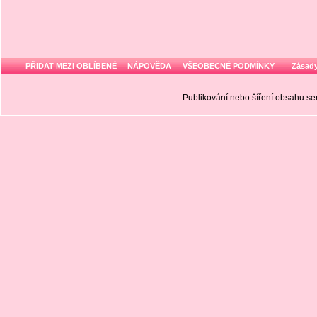
PŘIDAT MEZI OBLÍBENÉ
NÁPOVĚDA
VŠEOBECNÉ PODMÍNKY
Zásady
Publikování nebo šíření obsahu 