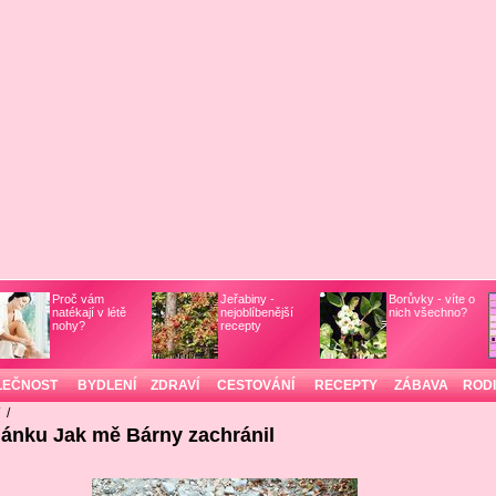
Proč vám
Jeřabiny -
Borůvky - víte o
natékají v létě
nejoblíbenější
nich všechno?
nohy?
recepty
LEČNOST
BYDLENÍ
ZDRAVÍ
CESTOVÁNÍ
RECEPTY
ZÁBAVA
ROD
/
/
lánku Jak mě Bárny zachránil