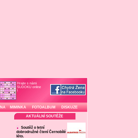
Hrajte s námi
SUDOKU online
!
INA
MIMINKA
FOTOALBUM
DISKUZE
AKTUÁLNÍ SOUTĚŽE
Soutěž o letní
dobrodružné čtení Černobílé
léto.