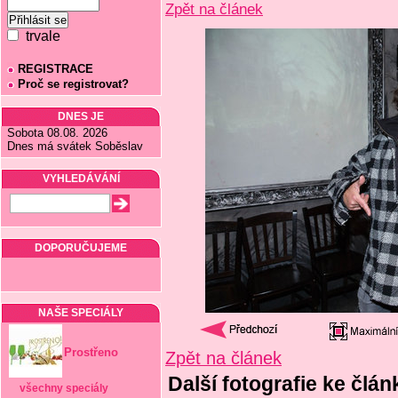
Zpět na článek
trvale
REGISTRACE
Proč se registrovat?
DNES JE
Sobota 08.08. 2026
Dnes má svátek Soběslav
VYHLEDÁVÁNÍ
DOPORUČUJEME
NAŠE SPECIÁLY
Prostřeno
Zpět na článek
Další fotografie ke člán
všechny speciály