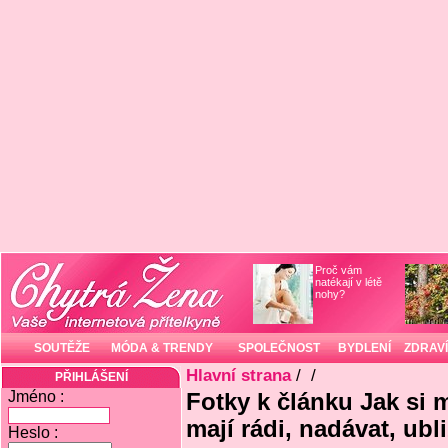
Proč vám
natékají v létě
nohy?
SOUTĚŽE
MÓDA & TRENDY
SPOLEČNOST
BYDLENÍ
ZDRAVÍ
Hlavní strana
/
/
PŘIHLÁŠENÍ
Jméno :
Fotky k článku Jak si m
mají rádi, nadávat, ubl
Heslo :