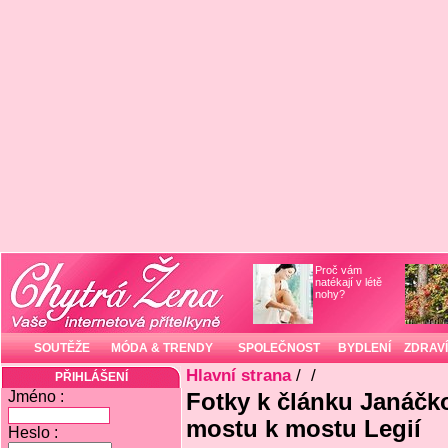
Proč vám
natékají v létě
nohy?
SOUTĚŽE
MÓDA & TRENDY
SPOLEČNOST
BYDLENÍ
ZDRAVÍ
Hlavní strana
/
/
PŘIHLÁŠENÍ
Jméno :
Fotky k článku Janáčk
mostu k mostu Legií
Heslo :