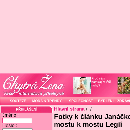
Proč vám
natékají v létě
nohy?
SOUTĚŽE
MÓDA & TRENDY
SPOLEČNOST
BYDLENÍ
ZDRAVÍ
Hlavní strana
/
/
PŘIHLÁŠENÍ
Jméno :
Fotky k článku Janáčk
mostu k mostu Legií
Heslo :