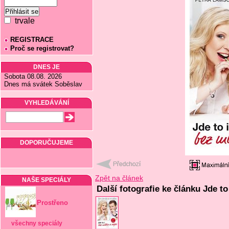
trvale
REGISTRACE
Proč se registrovat?
DNES JE
Sobota 08.08. 2026
Dnes má svátek Soběslav
VYHLEDÁVÁNÍ
DOPORUČUJEME
Zpět na článek
NAŠE SPECIÁLY
Další fotografie ke článku Jde to
Prostřeno
všechny speciály