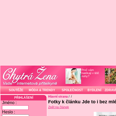
Proč vám
natékají v létě
nohy?
SOUTĚŽE
MÓDA & TRENDY
SPOLEČNOST
BYDLENÍ
ZDRAVÍ
Hlavní strana
/
/
PŘIHLÁŠENÍ
Fotky k článku Jde to i bez ml
Jméno :
Zpět na článek
Heslo :