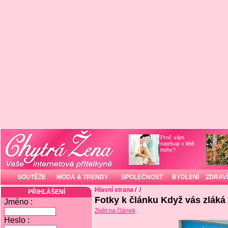
Proč vám
natékají v létě
nohy?
SOUTĚŽE
MÓDA & TRENDY
SPOLEČNOST
BYDLENÍ
ZDRAVÍ
Hlavní strana
/
/
PŘIHLÁŠENÍ
Fotky k článku Když vás zláká
Jméno :
Zpět na článek
Heslo :