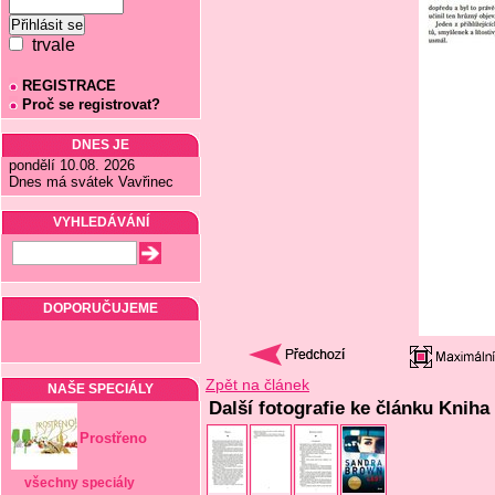
trvale
REGISTRACE
Proč se registrovat?
DNES JE
pondělí 10.08. 2026
Dnes má svátek Vavřinec
VYHLEDÁVÁNÍ
DOPORUČUJEME
Zpět na článek
NAŠE SPECIÁLY
Další fotografie ke článku Kniha
Prostřeno
všechny speciály