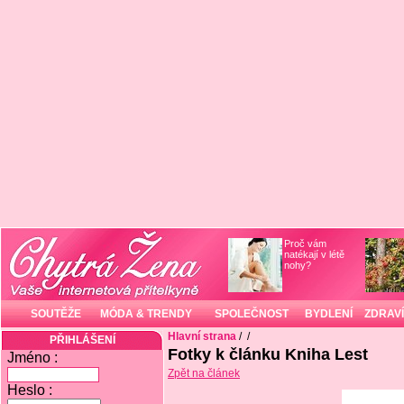
Proč vám
natékají v létě
nohy?
SOUTĚŽE
MÓDA & TRENDY
SPOLEČNOST
BYDLENÍ
ZDRAVÍ
Hlavní strana
/
/
PŘIHLÁŠENÍ
Fotky k článku Kniha Lest
Jméno :
Zpět na článek
Heslo :