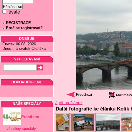
trvale
REGISTRACE
Proč se registrovat?
DNES JE
Čtvrtek 06.08. 2026
Dnes má svátek Oldřiška
VYHLEDÁVÁNÍ
DOPORUČUJEME
Zpět na článek
NAŠE SPECIÁLY
Další fotografie ke článku Kolik 
Prostřeno
všechny speciály