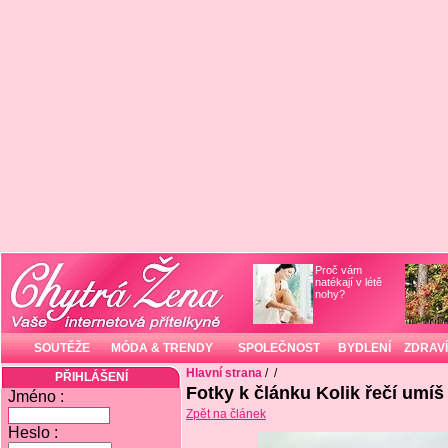
Proč vám
natékají v létě
nohy?
SOUTĚŽE
MÓDA & TRENDY
SPOLEČNOST
BYDLENÍ
ZDRAVÍ
Hlavní strana
/
/
PŘIHLÁŠENÍ
Fotky k článku Kolik řečí umíš
Jméno :
Zpět na článek
Heslo :