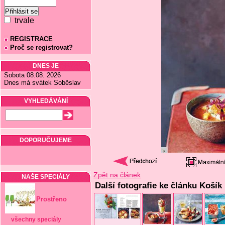
trvale
REGISTRACE
Proč se registrovat?
DNES JE
Sobota 08.08. 2026
Dnes má svátek Soběslav
VYHLEDÁVÁNÍ
DOPORUČUJEME
Zpět na článek
NAŠE SPECIÁLY
Další fotografie ke článku Košík 
Prostřeno
všechny speciály