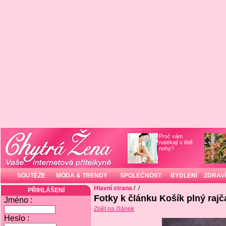
Proč vám
natékají v létě
nohy?
SOUTĚŽE
MÓDA & TRENDY
SPOLEČNOST
BYDLENÍ
ZDRAVÍ
Hlavní strana
/
/
PŘIHLÁŠENÍ
Fotky k článku Košík plný rajč
Jméno :
Zpět na článek
Heslo :