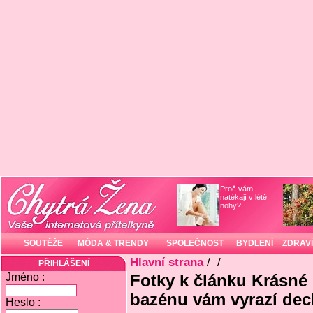
Proč vám
natékají v létě
nohy?
SOUTĚŽE
MÓDA & TRENDY
SPOLEČNOST
BYDLENÍ
ZDRAVÍ
Hlavní strana
/
/
PŘIHLÁŠENÍ
Jméno :
Fotky k článku Krásné 
bazénu vám vyrazí dec
Heslo :