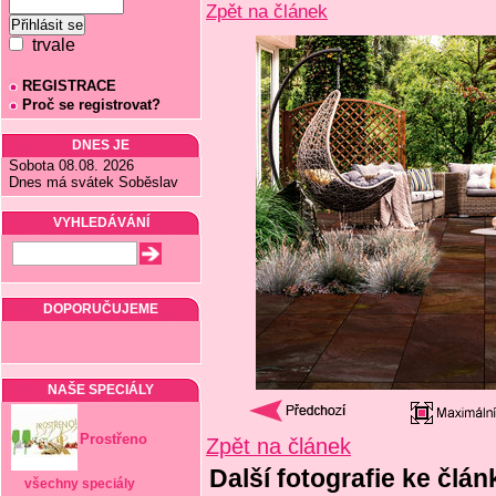
Zpět na článek
trvale
REGISTRACE
Proč se registrovat?
DNES JE
Sobota 08.08. 2026
Dnes má svátek Soběslav
VYHLEDÁVÁNÍ
DOPORUČUJEME
NAŠE SPECIÁLY
Prostřeno
Zpět na článek
Další fotografie ke člá
všechny speciály