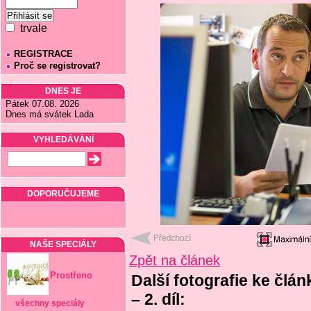
trvale
REGISTRACE
Proč se registrovat?
DNES JE
Pátek 07.08. 2026
Dnes má svátek Lada
VYHLEDÁVÁNÍ
DOPORUČUJEME
NAŠE SPECIÁLY
Zpět na článek
Prostřeno
Další fotografie ke člán
– 2. díl:
všechny speciály