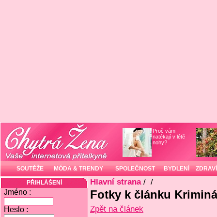
Proč vám
natékají v létě
nohy?
SOUTĚŽE
MÓDA & TRENDY
SPOLEČNOST
BYDLENÍ
ZDRAVÍ
Hlavní strana
/
/
PŘIHLÁŠENÍ
Jméno :
Fotky k článku Kriminál
Zpět na článek
Heslo :