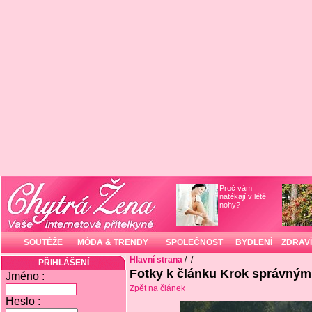
Proč vám
natékají v létě
nohy?
SOUTĚŽE
MÓDA & TRENDY
SPOLEČNOST
BYDLENÍ
ZDRAVÍ
Hlavní strana
/
/
PŘIHLÁŠENÍ
Fotky k článku Krok správný
Jméno :
Zpět na článek
Heslo :