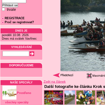
trvale
REGISTRACE
Proč se registrovat?
DNES JE
pondělí 10.08. 2026
Dnes má svátek Vavřinec
VYHLEDÁVÁNÍ
DOPORUČUJEME
Zpět na článek
NAŠE SPECIÁLY
Další fotografie ke článku Kro
Prostřeno
všechny speciály