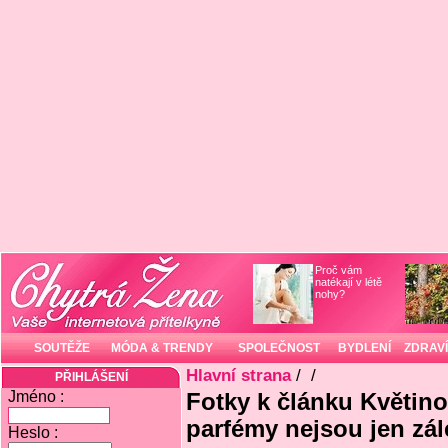
Proč vám
natékají v létě
nohy?
SOUTĚŽE
MÓDA & TRENDY
SPOLEČNOST
BYDLENÍ
ZDRAVÍ
Hlavní strana
/
/
PŘIHLÁŠENÍ
Jméno :
Fotky k článku Květino
parfémy nejsou jen zál
Heslo :