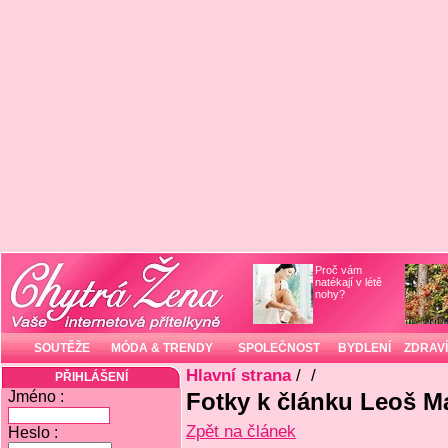
Proč vám
natékají v létě
nohy?
SOUTĚŽE
MÓDA & TRENDY
SPOLEČNOST
BYDLENÍ
ZDRAVÍ
Hlavní strana
/
/
PŘIHLÁŠENÍ
Jméno :
Fotky k článku Leoš M
Zpět na článek
Heslo :