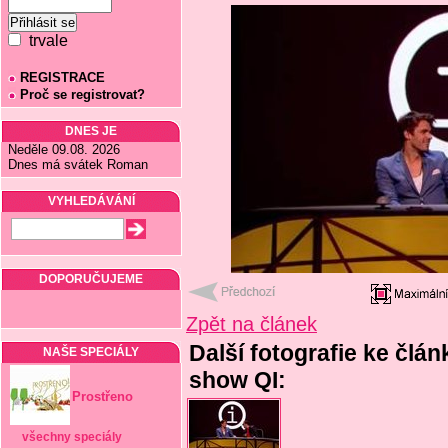
trvale
REGISTRACE
Proč se registrovat?
DNES JE
Neděle 09.08. 2026
Dnes má svátek Roman
VYHLEDÁVÁNÍ
DOPORUČUJEME
Zpět na článek
Další fotografie ke člá
NAŠE SPECIÁLY
show QI:
Prostřeno
všechny speciály