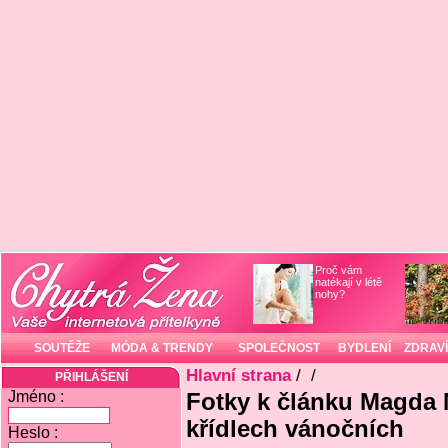
Proč vám
natékají v létě
nohy?
SOUTĚŽE
MÓDA & TRENDY
SPOLEČNOST
BYDLENÍ
ZDRAVÍ
Hlavní strana
/
/
PŘIHLÁŠENÍ
Jméno :
Fotky k článku Magda
křídlech vánočních
Heslo :