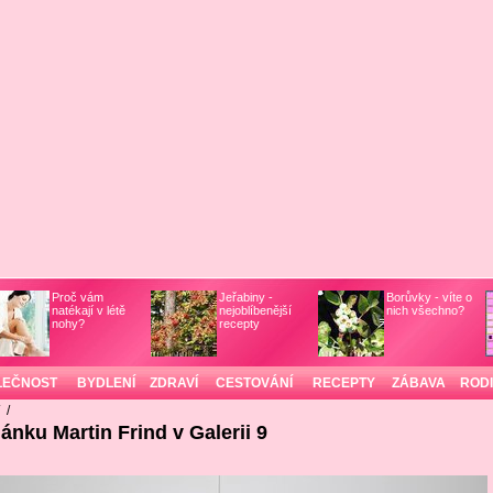
Proč vám
Jeřabiny -
Borůvky - víte o
natékají v létě
nejoblíbenější
nich všechno?
nohy?
recepty
LEČNOST
BYDLENÍ
ZDRAVÍ
CESTOVÁNÍ
RECEPTY
ZÁBAVA
ROD
/
/
lánku Martin Frind v Galerii 9