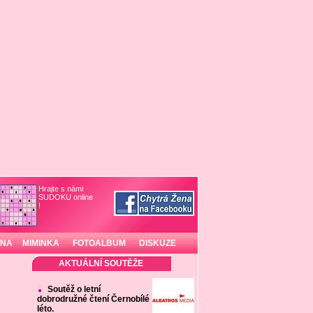
Hrajte s námi
SUDOKU online
!
INA
MIMINKA
FOTOALBUM
DISKUZE
AKTUÁLNÍ SOUTĚŽE
Soutěž o letní
dobrodružné čtení Černobílé
léto.