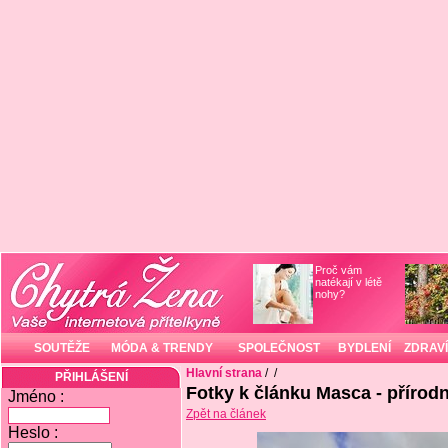
Proč vám
natékají v létě
nohy?
SOUTĚŽE
MÓDA & TRENDY
SPOLEČNOST
BYDLENÍ
ZDRAVÍ
Hlavní strana
/
/
PŘIHLÁŠENÍ
Fotky k článku Masca - přírodn
Jméno :
Zpět na článek
Heslo :