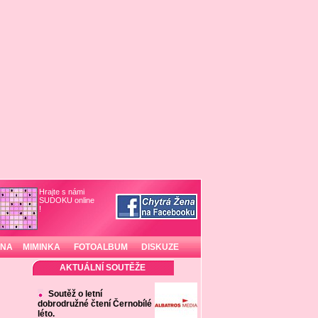
Hrajte s námi
SUDOKU online
!
INA
MIMINKA
FOTOALBUM
DISKUZE
AKTUÁLNÍ SOUTĚŽE
Soutěž o letní
dobrodružné čtení Černobílé
léto.