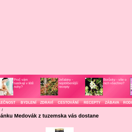
Proč vám
Jeřabiny -
Borůvky - víte o
natékají v létě
nejoblíbenější
nich všechno?
nohy?
recepty
LEČNOST
BYDLENÍ
ZDRAVÍ
CESTOVÁNÍ
RECEPTY
ZÁBAVA
ROD
/
/
článku Medovák z tuzemska vás dostane