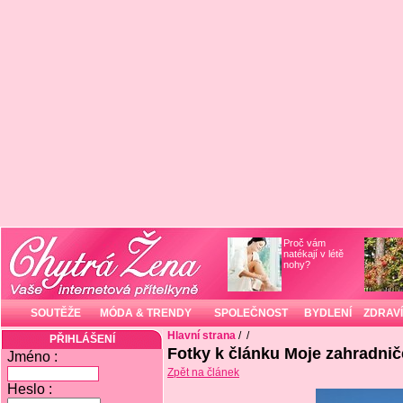
Proč vám
natékají v létě
nohy?
SOUTĚŽE
MÓDA & TRENDY
SPOLEČNOST
BYDLENÍ
ZDRAVÍ
Hlavní strana
/
/
PŘIHLÁŠENÍ
Fotky k článku Moje zahradnič
Jméno :
Zpět na článek
Heslo :