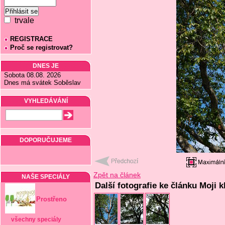
trvale
REGISTRACE
Proč se registrovat?
DNES JE
Sobota 08.08. 2026
Dnes má svátek Soběslav
VYHLEDÁVÁNÍ
DOPORUČUJEME
Zpět na článek
NAŠE SPECIÁLY
Další fotografie ke článku Moji k
Prostřeno
všechny speciály