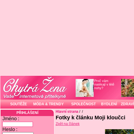
Proč vám
natékají v létě
nohy?
SOUTĚŽE
MÓDA & TRENDY
SPOLEČNOST
BYDLENÍ
ZDRAVÍ
Hlavní strana
/
/
PŘIHLÁŠENÍ
Fotky k článku Moji kloučci
Jméno :
Zpět na článek
Heslo :