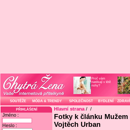
Proč vám
natékají v létě
nohy?
SOUTĚŽE
MÓDA & TRENDY
SPOLEČNOST
BYDLENÍ
ZDRAVÍ
Hlavní strana
/
/
PŘIHLÁŠENÍ
Jméno :
Fotky k článku Mužem 
Vojtěch Urban
Heslo :