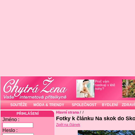
Proč vám
natékají v létě
nohy?
SOUTĚŽE
MÓDA & TRENDY
SPOLEČNOST
BYDLENÍ
ZDRAVÍ
Hlavní strana
/
/
PŘIHLÁŠENÍ
Fotky k článku Na skok do Sk
Jméno :
Zpět na článek
Heslo :