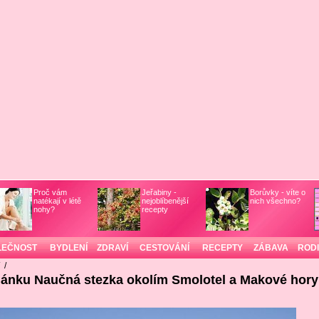
Proč vám
Jeřabiny -
Borůvky - víte o
natékají v létě
nejoblíbenější
nich všechno?
nohy?
recepty
LEČNOST
BYDLENÍ
ZDRAVÍ
CESTOVÁNÍ
RECEPTY
ZÁBAVA
ROD
/
/
lánku Naučná stezka okolím Smolotel a Makové hory