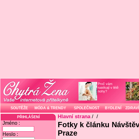
Proč vám
natékají v létě
nohy?
SOUTĚŽE
MÓDA & TRENDY
SPOLEČNOST
BYDLENÍ
ZDRAVÍ
Hlavní strana
/
/
PŘIHLÁŠENÍ
Jméno :
Fotky k článku Návště
Praze
Heslo :