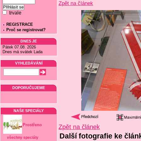
Zpět na článek
trvale
REGISTRACE
Proč se registrovat?
DNES JE
Pátek 07.08. 2026
Dnes má svátek Lada
VYHLEDÁVÁNÍ
DOPORUČUJEME
NAŠE SPECIÁLY
Prostřeno
Zpět na článek
Další fotografie ke čl
všechny speciály