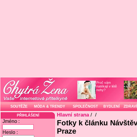
Proč vám
natékají v létě
nohy?
SOUTĚŽE
MÓDA & TRENDY
SPOLEČNOST
BYDLENÍ
ZDRAVÍ
Hlavní strana
/
/
PŘIHLÁŠENÍ
Jméno :
Fotky k článku Návště
Praze
Heslo :