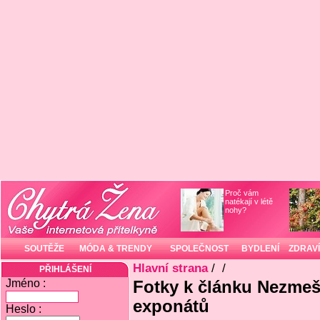
Proč vám
natékají v létě
nohy?
SOUTĚŽE
MÓDA & TRENDY
SPOLEČNOST
BYDLENÍ
ZDRAVÍ
Hlavní strana
/
/
PŘIHLÁŠENÍ
Jméno :
Fotky k článku Nezmeš
exponátů
Heslo :