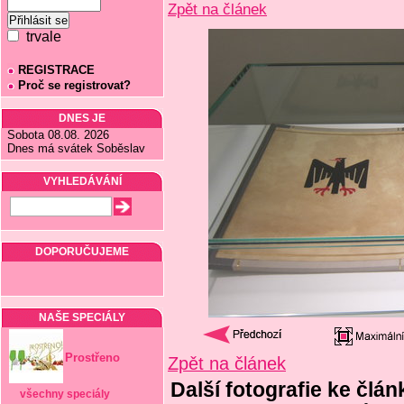
Zpět na článek
trvale
REGISTRACE
Proč se registrovat?
DNES JE
Sobota 08.08. 2026
Dnes má svátek Soběslav
VYHLEDÁVÁNÍ
DOPORUČUJEME
NAŠE SPECIÁLY
Prostřeno
Zpět na článek
Další fotografie ke čl
všechny speciály